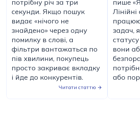
потрібну річ за три
пише «Я
секунди. Якщо пошук
Лінійні
видає «нічого не
працюю
знайдено» через одну
задач, 
помилку в слові, а
статусу
фільтри вантажаться по
вони а
пів хвилини, покупець
безпора
просто закриває вкладку
потрібн
і йде до конкурентів.
або пор
Читати статтю