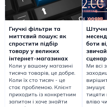
Гнучкі фільтри та
Штучни
миттєвий пошук: як
месенд
спростити підбір
боти в
товару у великих
звичай
інтернет-магазинах
сценар
Коли у вашому магазині
Ми всі 
тисяча товарів, це добре.
заходиш
Коли їх сто тисяч - це
вирішит
стає проблемою. Клієнт
змушує 
приходить із конкретним
тицяти 
запитом і хоче знайти
вліво чи