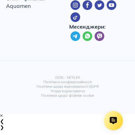
Aquamen
Месенджери:
2026 - SKYLEX
Політика конфіденційності
Політики щодо відповідності GDPR
Угода користувача
Політики щодо файлів cookie
×
❮
❯