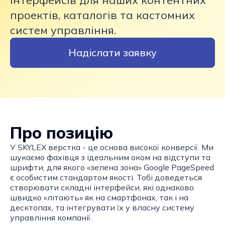
інтерфейсів для наших контентних
проектів, каталогів та кастомних
систем управління.
Надіслати заявку
Про позицію
У SKYLEX верстка - це основа високої конверсії. Ми
шукаємо фахівця з ідеальним оком на відступи та
шрифти, для якого «зелена зона» Google PageSpeed
є особистим стандартом якості. Тобі доведеться
створювати складні інтерфейси, які однаково
швидко «літають» як на смартфонах, так і на
десктопах, та інтегрувати їх у власну систему
управління компанії.