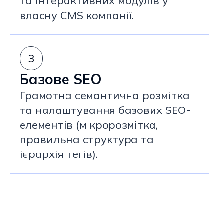
та інтерактивних модулів у
власну CMS компанії.
3
Базове SEO
Грамотна семантична розмітка
та налаштування базових SEO-
елементів (мікророзмітка,
правильна структура та
ієрархія тегів).