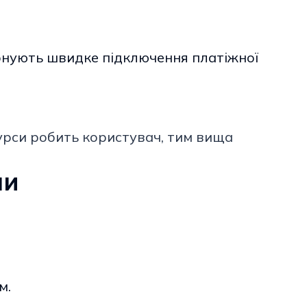
онують швидке підключення платіжної
урси робить користувач, тим вища
ми
м.