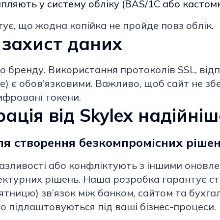
ляють у систему обліку (BAS/1C або кастомн
ує, що жодна копійка не пройде повз облік.
 захист даних
о бренду. Використання протоколів SSL, відп
) є обов'язковими. Важливо, щоб сайт не збе
ифровані токени.
ація від Skylex надійні
для створення безкомпромісних ріше
разливості або конфліктують з іншими оновле
ктурних рішень. Наша розробка гарантує ста
ятницю) зв’язок між банком, сайтом та бухг
но підлаштовуються під ваші бізнес-процеси.