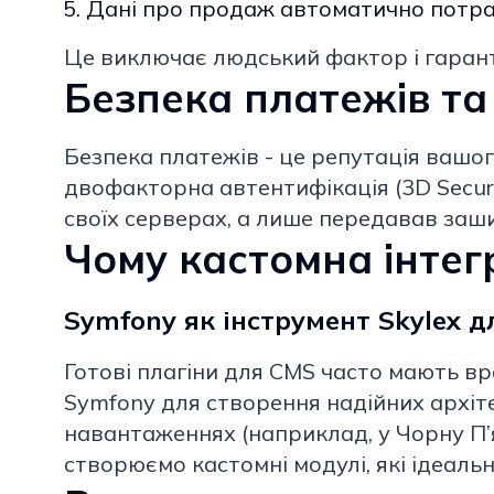
Дані про продаж автоматично потрап
Це виключає людський фактор і гарант
Безпека платежів та
Безпека платежів - це репутація вашог
двофакторна автентифікація (3D Secure
своїх серверах, а лише передавав заш
Чому кастомна інтегр
Symfony як інструмент Skylex 
Готові плагіни для CMS часто мають в
Symfony для створення надійних архіте
навантаженнях (наприклад, у Чорну П’
створюємо кастомні модулі, які ідеаль