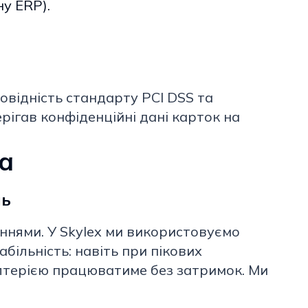
у ERP).
овідність стандарту PCI DSS та
рігав конфіденційні дані карток на
ша
нь
ннями. У Skylex ми використовуємо
більність: навіть при пікових
алтерією працюватиме без затримок. Ми