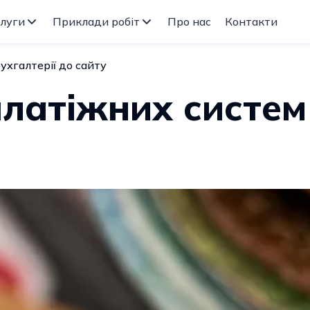
луги
Приклади робіт
Про нас
Контакти
ухгалтерії до сайту
латіжних систем 