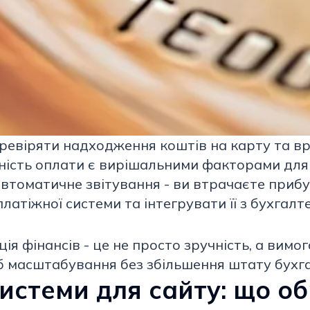
ревіряти надходження коштів на карту та вр
учність оплати є вирішальними факторами дл
втоматичне звітування - ви втрачаєте прибут
атіжної системи та інтегрувати її з бухгалт
я фінансів - це не просто зручність, а вимо
іб масштабування без збільшення штату бухга
системи для сайту: що о