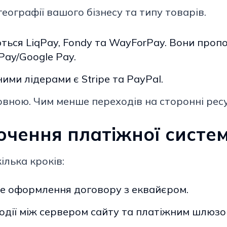
еографії вашого бізнесу та типу товарів.
ься LiqPay, Fondy та WayForPay. Вони проп
Pay/Google Pay.
ими лідерами є Stripe та PayPal.
овною. Чим менше переходів на сторонні рес
лючення платіжної систе
ілька кроків:
 оформлення договору з еквайєром.
дії між сервером сайту та платіжним шлюзо