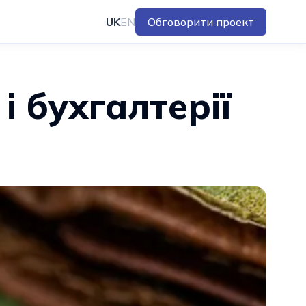
UK
EN
Обговорити проект
і бухгалтерії