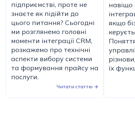
підприємстві, проте не
навіщо
знаєте як підійти до
інтегра
цього питання? Сьогодні
якщо бі
ми розглянемо головні
керуєть
моменти інтеграції CRM,
Поняття
розкажемо про технічні
управлі
аспекти вибору системи
різнови
та формування прайсу на
їх функ
послуги.
Читати статтю