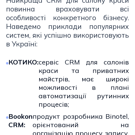
Найкраща CRM для салону краси
повинна враховувати всі
особливості конкретного бізнесу.
Наведемо приклади популярних
систем, які успішно використовують
в Україні:
КОТИКО:
сервіс CRM для салонів
краси та приватних
майстрів, має широкі
можливості в плані
автоматизації рутинних
процесів;
Bookon
продукт розробника Binotel,
CRM:
орієнтований на
організацію процесу запису,