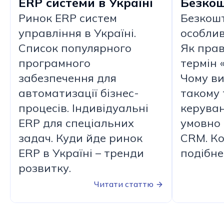
ERP системи в Україні
Безкош
Ринок ERP систем
Безкошт
управління в Україні.
особлив
Список популярного
Як прав
програмного
термін 
забезпечення для
Чому ви
автоматизації бізнес-
такому 
процесів. Індивідуальні
керува
ERP для спеціальних
умовно
задач. Куди йде ринок
CRM. Ко
ERP в Україні – тренди
подібне
розвитку.
Читати статтю